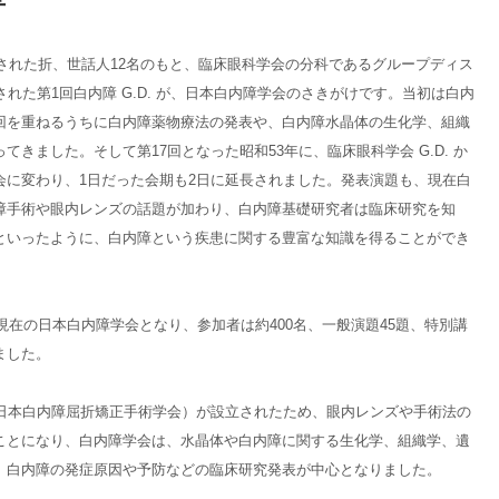
された折、世話人12名のもと、臨床眼科学会の分科であるグループディス
された第1回白内障 G.D. が、日本白内障学会のさきがけです。当初は白内
回を重ねるうちに白内障薬物療法の発表や、白内障水晶体の生化学、組織
きました。そして第17回となった昭和53年に、臨床眼科学会 G.D. か
会に変わり、1日だった会期も2日に延長されました。発表演題も、現在白
障手術や眼内レンズの話題が加わり、白内障基礎研究者は臨床研究を知
といったように、白内障という疾患に関する豊富な知識を得ることができ
現在の日本白内障学会となり、参加者は約400名、一般演題45題、特別講
ました。
日本白内障屈折矯正手術学会）が設立されたため、眼内レンズや手術法の
ことになり、白内障学会は、水晶体や白内障に関する生化学、組織学、遺
、白内障の発症原因や予防などの臨床研究発表が中心となりました。