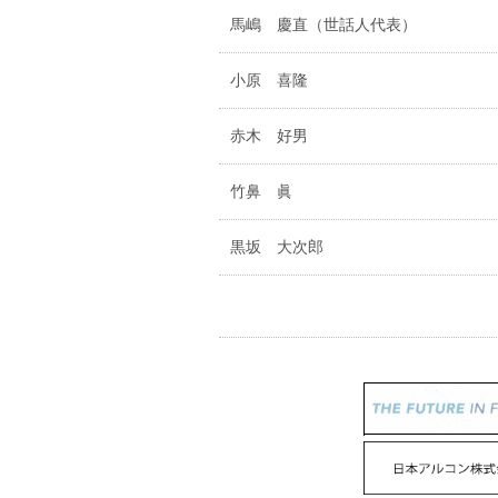
馬嶋 慶直（世話人代表）
小原 喜隆
赤木 好男
竹鼻 眞
黒坂 大次郎