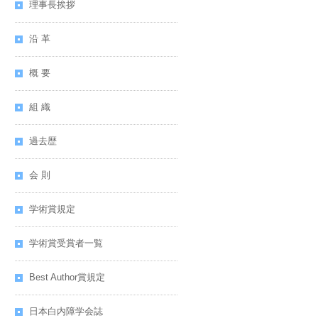
理事長挨拶
沿 革
概 要
組 織
過去歴
会 則
学術賞規定
学術賞受賞者一覧
Best Author賞規定
日本白内障学会誌