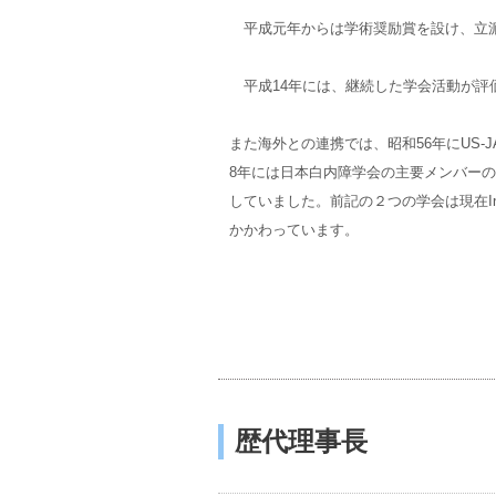
平成元年からは学術奨励賞を設け、立派
平成14年には、継続した学会活動が評
また海外との連携では、昭和56年にUS-JAPAN 
8年には日本白内障学会の主要メンバーの後押しで、A
していました。前記の２つの学会は現在Interna
かかわっています。
歴代理事長