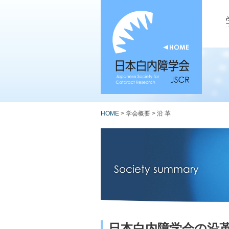
HOME
> 学会概要 > 沿 革
日本白内障学会の沿