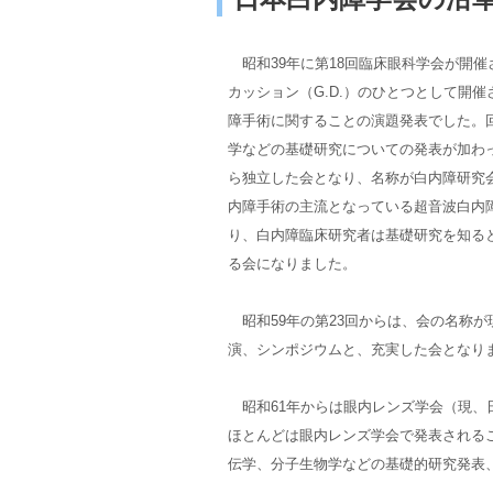
昭和39年に第18回臨床眼科学会が開催
カッション（G.D.）のひとつとして開催
障手術に関することの演題発表でした。
学などの基礎研究についての発表が加わって
ら独立した会となり、名称が白内障研究
内障手術の主流となっている超音波白内
り、白内障臨床研究者は基礎研究を知る
る会になりました。
昭和59年の第23回からは、会の名称が
演、シンポジウムと、充実した会となり
昭和61年からは眼内レンズ学会（現、
ほとんどは眼内レンズ学会で発表される
伝学、分子生物学などの基礎的研究発表