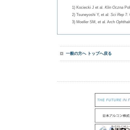
1) Kociecki J et al.
Klin Oczna
Pol
2) Tsuneyoshi Y, et al:
Sci Rep
7: 
3) Moeller SM, et al. Arch
Ophthal
一般の方へ トップへ戻る