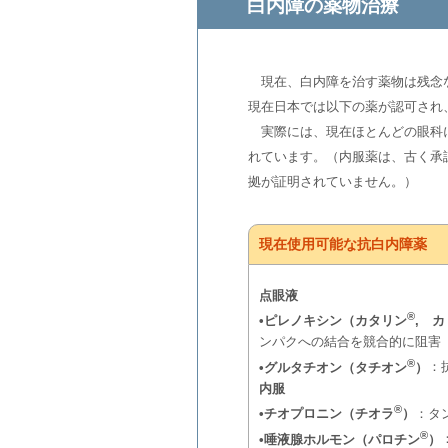
白内障の薬物治療
現在、白内障を治す薬物は残念な
現在日本では以下の薬が認可され
実際には、現在ほとんどの眼科に
れています。（内服薬は、古く承
拠が証明されていません。）
現在使用可能な抗白内障薬
点眼液
®
•ピレノキシン（カタリン
, 
ンパクへの結合を競合的に阻害
®
•グルタチオン（タチオン
）
：
内服
®
•チオプロニン（チオラ
）
：タ
®
•唾液腺ホルモン（パロチン
）