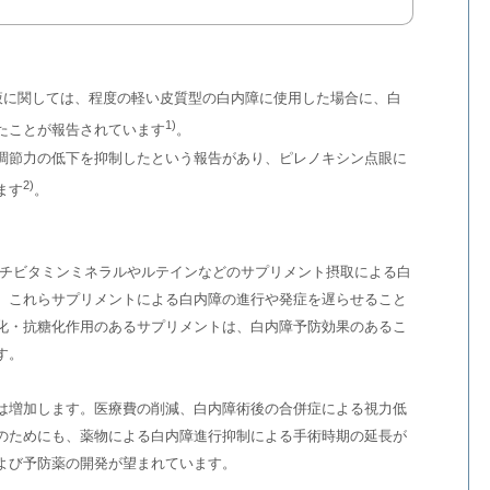
液に関しては、程度の軽い皮質型の白内障に使用した場合に、白
1)
たことが報告されています
。
節力の低下を抑制したという報告があり、ピレノキシン点眼に
2)
ます
。
チビタミンミネラルやルテインなどのサプリメント摂取による白
。これらサプリメントによる白内障の進行や発症を遅らせること
化・抗糖化作用のあるサプリメントは、白内障予防効果のあるこ
す。
増加します。医療費の削減、白内障術後の合併症による視力低
のためにも、薬物による白内障進行抑制による手術時期の延長が
よび予防薬の開発が望まれています。